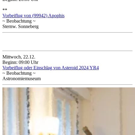
**
Vorbeiflug von (99942) Apophis
~ Beobachtung ~
Sternw. Sonneberg
Dezember 2032
Mittwoch, 22.12.
Beginn: 09:00 Uhr
Vorbeiflug oder Einschlag von Asteroid 2024 YR4
~ Beobachtung ~
Astronomiemuseum